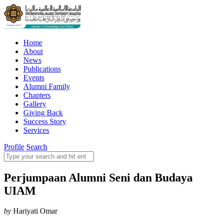
Home
About
News
Publications
Events
Alumni Family
Chapters
Gallery
Giving Back
Success Story
Services
Profile
Search
Perjumpaan Alumni Seni dan Budaya
UIAM
by
Hariyati Omar